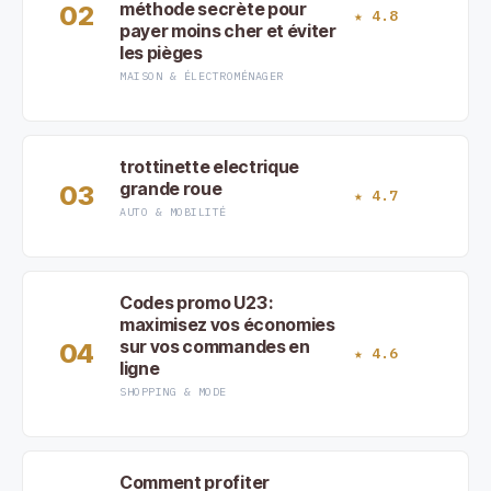
méthode secrète pour
02
★ 4.8
payer moins cher et éviter
les pièges
MAISON & ÉLECTROMÉNAGER
trottinette electrique
grande roue
03
★ 4.7
AUTO & MOBILITÉ
Codes promo U23 :
maximisez vos économies
sur vos commandes en
04
★ 4.6
ligne
SHOPPING & MODE
Comment profiter