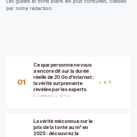
Les guides et bons plans les plus consultés, classés
par notre rédaction.
Ce que personne ne vous
a encore dit sur la durée
réelle de 20 Go d’internet :
01
★ 4.9
la vérité surprenante
révélée par les experts
E-COMMERCE & RETAIL
La vérité méconnue sur le
prix de la tonte au m² en
2025 : découvrez la