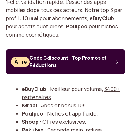
1-clic, validation rapide. L’essor des apps
mobiles dope tous ces acteurs. Notre top 3 par
profil :
iGraal
pour abonnements,
eBuyClub
pour achats quotidiens,
Poulpeo
pour niches
comme cosmétiques.
Code Cdiscount : Top Promos et
À lire
Réductions
eBuyClub
: Meilleur pour volume,
3400+
partenaires
.
iGraal
: Abos et bonus
10€
.
Poulpeo
: Niches et app fluide.
Shoop
: Offres exclusives.
Rakuten
: Seconde main incluse.