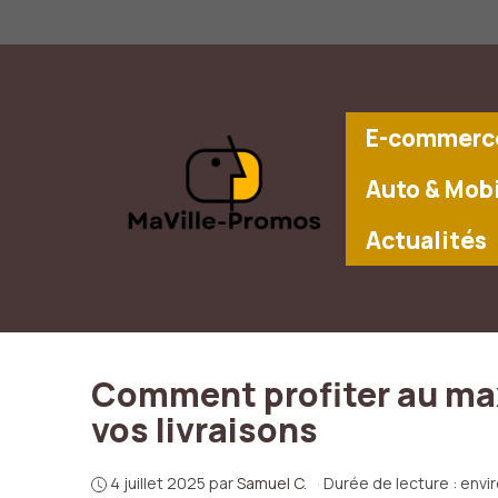
Aller
au
contenu
E-commerce
Auto & Mobi
Actualités
Comment profiter au ma
vos livraisons
4 juillet 2025
par
Samuel C.
·
Durée de lecture : envi