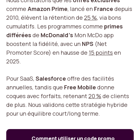
Nous constatons que les
offres exclusives
comme
Amazon Prime
, lancé en
France
depuis
2010, élèvent la rétention de
25 %
, via bons
cumulatifs. Les programmes comme
primes
différées
de
McDonald’s
Mon McDo app
boostent la fidélité, avec un
NPS
(Net
Promoter Score) en hausse de
15 points
en
2025.
Pour SaaS,
Salesforce
offre des facilités
annuelles, tandis que
Free Mobile
donne
coques avec forfaits, retenant
20 %
de clients
de plus. Nous validons cette stratégie hybride
pour un équilibre court/long terme.
Comment utiliser un code promo