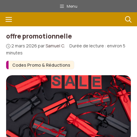
Aller
Menu
au
Menu
contenu
offre promotionnelle
2 mars 2026
par
Samuel C.
·
Durée de lecture : environ 5
minutes
Codes Promo & Réductions