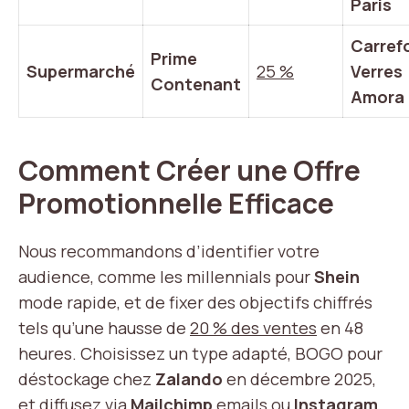
Paris
Carref
Prime
Supermarché
25 %
Verres
Contenant
Amora
Comment Créer une Offre
Promotionnelle Efficace
Nous recommandons d’identifier votre
audience, comme les millennials pour
Shein
mode rapide, et de fixer des objectifs chiffrés
tels qu’une hausse de
20 % des ventes
en 48
heures. Choisissez un type adapté, BOGO pour
déstockage chez
Zalando
en décembre 2025,
et diffusez via
Mailchimp
emails ou
Instagram