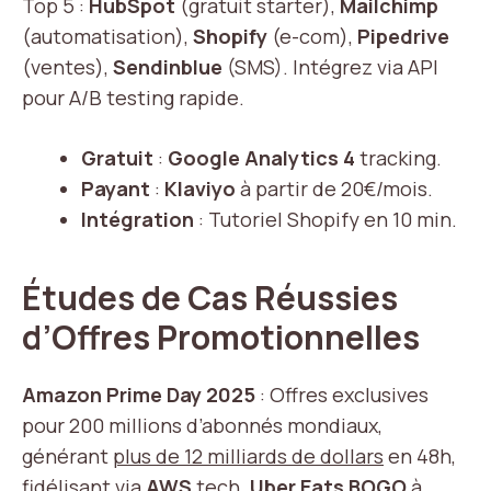
Top 5 :
HubSpot
(gratuit starter),
Mailchimp
(automatisation),
Shopify
(e-com),
Pipedrive
(ventes),
Sendinblue
(SMS). Intégrez via API
pour A/B testing rapide.
Gratuit
:
Google Analytics 4
tracking.
Payant
:
Klaviyo
à partir de 20€/mois.
Intégration
: Tutoriel Shopify en 10 min.
Études de Cas Réussies
d’Offres Promotionnelles
Amazon Prime Day 2025
: Offres exclusives
pour 200 millions d’abonnés mondiaux,
générant
plus de 12 milliards de dollars
en 48h,
fidélisant via
AWS
tech.
Uber Eats BOGO
à