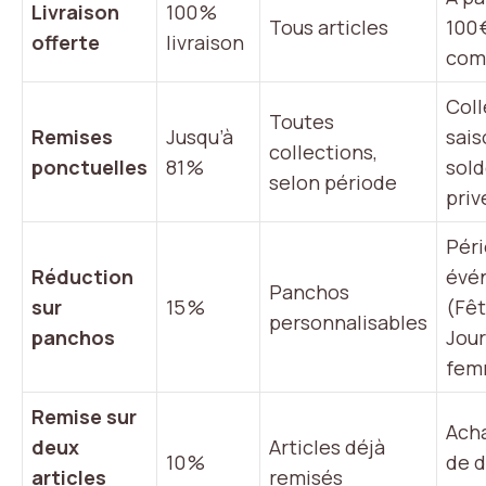
Livraison
100 %
Tous articles
100 
offerte
livraison
com
Coll
Toutes
Remises
Jusqu’à
sais
collections,
ponctuelles
81 %
sold
selon période
priv
Pér
Réduction
évé
Panchos
sur
15 %
(Fêt
personnalisables
panchos
Jour
fem
Remise sur
Ach
deux
Articles déjà
10 %
de d
articles
remisés