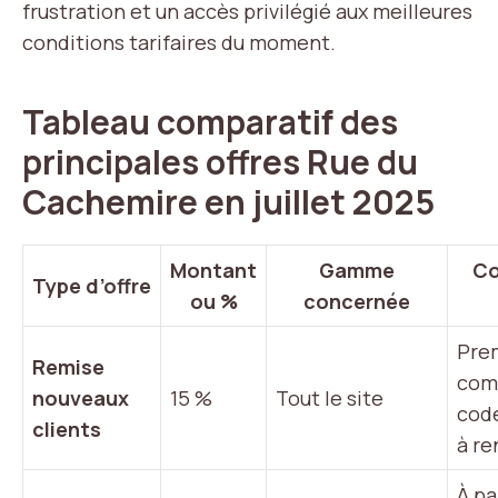
frustration et un accès privilégié aux meilleures
conditions tarifaires du moment.
Tableau comparatif des
principales offres Rue du
Cachemire en juillet 2025
Montant
Gamme
Co
Type d’offre
ou %
concernée
Pre
Remise
com
nouveaux
15 %
Tout le site
code
clients
à re
À pa