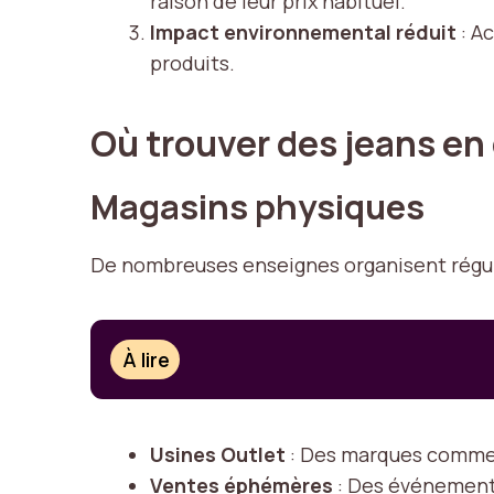
raison de leur prix habituel.
Impact environnemental réduit
: A
produits.
Où trouver des jeans e
Magasins physiques
De nombreuses enseignes organisent régul
À lire
Usines Outlet
: Des marques comme L
Ventes éphémères
: Des événements