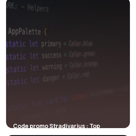
28 avril 2026
Code promo Stradivarius : Top
réductions