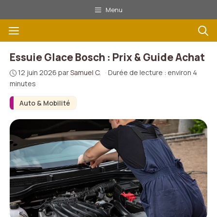
Aller
Menu
au
Menu
contenu
Essuie Glace Bosch : Prix & Guide Achat
12 juin 2026
par
Samuel C.
·
Durée de lecture : environ 4
minutes
Auto & Mobilité