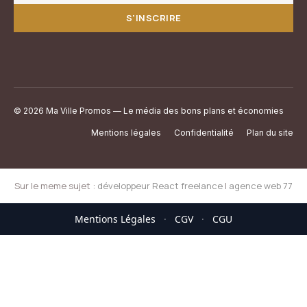
S'INSCRIRE
© 2026 Ma Ville Promos — Le média des bons plans et économies
Mentions légales
Confidentialité
Plan du site
Sur le meme sujet :
développeur React freelance
|
agence web 77
Mentions Légales
·
CGV
·
CGU