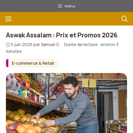
Aller
Menu
au
Menu
contenu
Aswak Assalam : Prix et Promos 2026
5 juin 2026
par
Samuel C.
·
Durée de lecture : environ 3
minutes
E-commerce & Retail