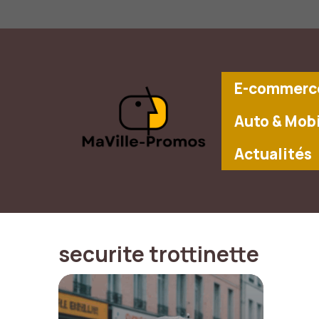
Aller
au
contenu
E-commerce
Auto & Mobi
Actualités
securite trottinette