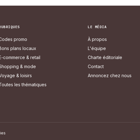
RUBRIQUES
LE MÉDIA
Codes promo
À propos
Bons plans locaux
L'équipe
E-commerce & retail
Charte éditoriale
Shopping & mode
Contact
Voyage & loisirs
Annoncez chez nous
Toutes les thématiques
ies