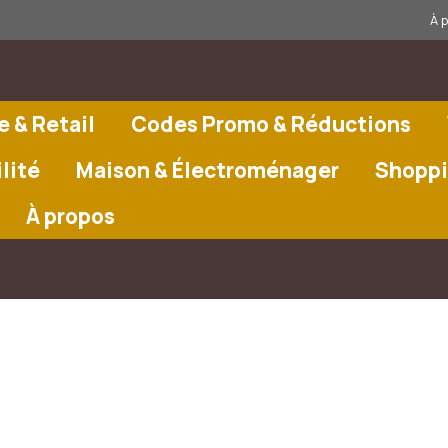
À 
 & Retail
Codes Promo & Réductions
lité
Maison & Électroménager
Shoppi
À propos