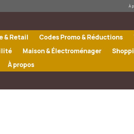
À 
 & Retail
Codes Promo & Réductions
lité
Maison & Électroménager
Shoppi
À propos