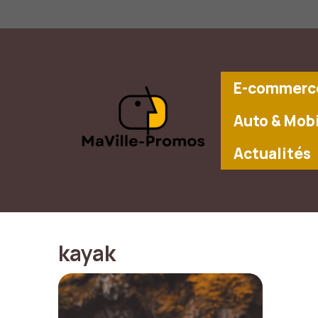
Aller
au
contenu
E-commerce
Auto & Mobi
Actualités
kayak