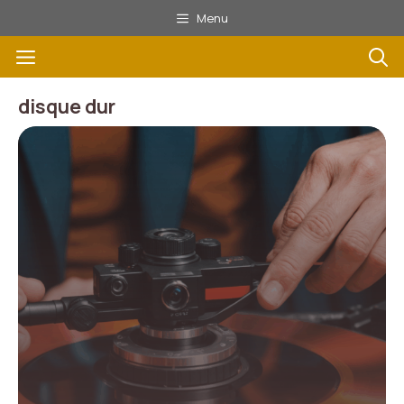
Aller
Menu
au
Menu
contenu
disque dur