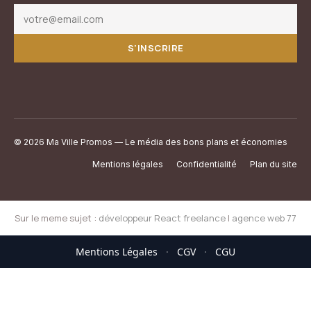
S'INSCRIRE
© 2026 Ma Ville Promos — Le média des bons plans et économies
Mentions légales
Confidentialité
Plan du site
Sur le meme sujet :
développeur React freelance
|
agence web 77
Mentions Légales
·
CGV
·
CGU