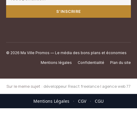
S'INSCRIRE
© 2026 Ma Ville Promos — Le média des bons plans et économies
Mentions légales
Confidentialité
Plan du site
Sur le meme sujet :
développeur React freelance
|
agence web 77
Mentions Légales
·
CGV
·
CGU